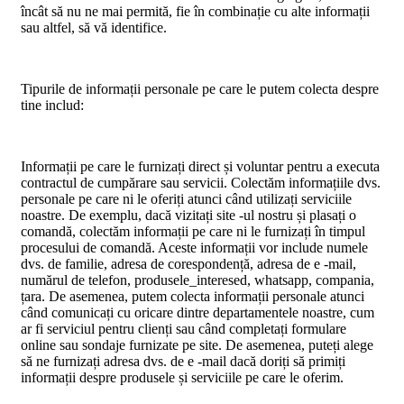
încât să nu ne mai permită, fie în combinație cu alte informații
sau altfel, să vă identifice.
Tipurile de informații personale pe care le putem colecta despre
tine includ:
Informații pe care le furnizați direct și voluntar pentru a executa
contractul de cumpărare sau servicii. Colectăm informațiile dvs.
personale pe care ni le oferiți atunci când utilizați serviciile
noastre. De exemplu, dacă vizitați site -ul nostru și plasați o
comandă, colectăm informații pe care ni le furnizați în timpul
procesului de comandă. Aceste informații vor include numele
dvs. de familie, adresa de corespondență, adresa de e -mail,
numărul de telefon, produsele_interesed, whatsapp, compania,
țara. De asemenea, putem colecta informații personale atunci
când comunicați cu oricare dintre departamentele noastre, cum
ar fi serviciul pentru clienți sau când completați formulare
online sau sondaje furnizate pe site. De asemenea, puteți alege
să ne furnizați adresa dvs. de e -mail dacă doriți să primiți
informații despre produsele și serviciile pe care le oferim.