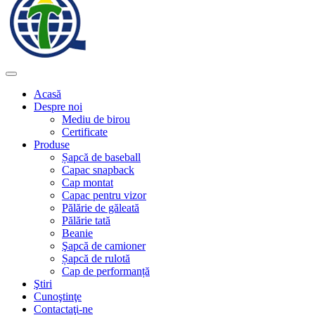
Acasă
Despre noi
Mediu de birou
Certificate
Produse
Șapcă de baseball
Capac snapback
Cap montat
Capac pentru vizor
Pălărie de găleată
Pălărie tată
Beanie
Şapcă de camioner
Șapcă de rulotă
Cap de performanță
Ştiri
Cunoştinţe
Contactaţi-ne