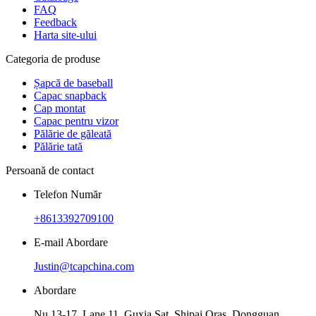
FAQ
Feedback
Harta site-ului
Categoria de produse
Șapcă de baseball
Capac snapback
Cap montat
Capac pentru vizor
Pălărie de găleată
Pălărie tată
Persoană de contact
Telefon Număr
+8613392709100
E-mail Abordare
Justin@tcapchina.com
Abordare
Nu.13-17, Lane 11, Guxia Sat, Shipai Oraș, Dongguan,