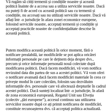
Vă rugăm să citiți termenii și condițiile noastre și această
politică înainte de a accesa sau a utiliza serviciile noastre. Dacă
nu puteți fi de acord cu această politică sau cu termenii și
condițiile, nu accesați sau nu utilizați serviciile noastre. Dacă vă
aflați într -o jurisdicție în afara zonei economice europene,
folosind serviciile noastre, acceptați termenii și condițiile și
acceptați practicile noastre de confidențialitate descrise în
această politică.
Putem modifica această politică în orice moment, fără o
notificare prealabilă, iar modificările se pot aplica oricărei
informații personale pe care le deținem deja despre dvs.,
precum și orice informație personală nouă colectate după
modificarea politicii. Dacă facem modificări, vă vom notifica
revizuind data din partea de sus a acestei politici. Vă vom oferi
o notificare avansată dacă facem modificări materiale în ceea ce
privește modul în care colectăm, folosim sau dezvăluim
informațiile dvs. personale care vă afectează drepturile în cadrul
acestei politici. Dacă sunteți localizat într -o jurisdicție, în afară
de zona economică europeană, Regatul Unit sau Elveția
(colectiv „țări europene”), accesul continuu sau utilizarea
serviciilor noastre după ce ați primit notificarea de modificări,
constituie recunoașterea dvs. că acceptați politica actualizată.