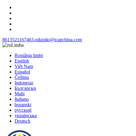
8613521167463-niki
niki@tcapchina.com
Limba
România limbi
English
Việt Nam
Español
Čeština
Indonesia
Български
Malti
Italiano
bosanski
русский
українська
Deutsch