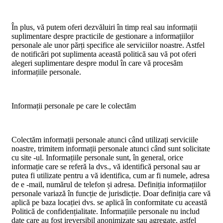
În plus, vă putem oferi dezvăluiri în timp real sau informații
suplimentare despre practicile de gestionare a informațiilor
personale ale unor părți specifice ale serviciilor noastre. Astfel
de notificări pot suplimenta această politică sau vă pot oferi
alegeri suplimentare despre modul în care vă procesăm
informațiile personale.
Informații personale pe care le colectăm
Colectăm informații personale atunci când utilizați serviciile
noastre, trimitem informații personale atunci când sunt solicitate
cu site -ul. Informațiile personale sunt, în general, orice
informație care se referă la dvs., vă identifică personal sau ar
putea fi utilizate pentru a vă identifica, cum ar fi numele, adresa
de e -mail, numărul de telefon și adresa. Definiția informațiilor
personale variază în funcție de jurisdicție. Doar definiția care vă
aplică pe baza locației dvs. se aplică în conformitate cu această
Politică de confidențialitate. Informațiile personale nu includ
date care au fost ireversibil anonimizate sau agregate, astfel